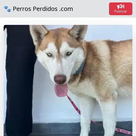
Loadi
🐾 Perros Perdidos .com
Loadin
Publicar