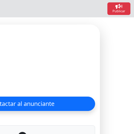
Loadi
Loadin
Publicar
actar al anunciante