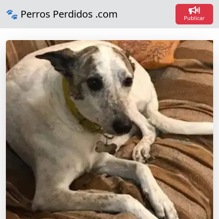
Loadi
🐾 Perros Perdidos .com
Loadin
Publicar