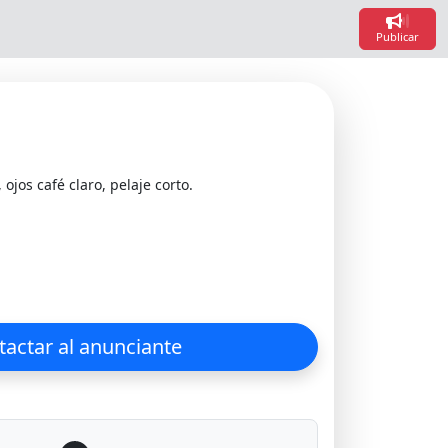
Loading.
Loading.
Publicar
 ojos café claro, pelaje corto.
actar al anunciante