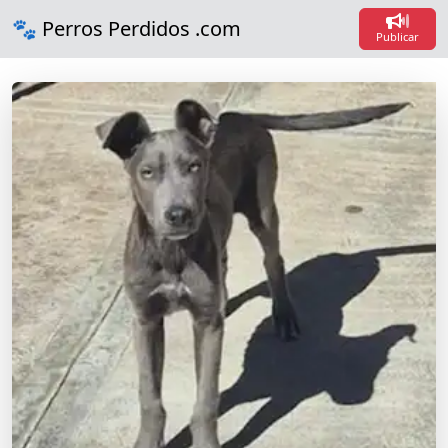
Loadi
🐾 Perros Perdidos .com
Loadin
Publicar