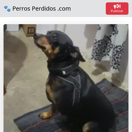
Loadi
🐾 Perros Perdidos .com
Loadin
Publicar