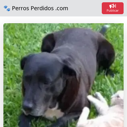
Loadi
🐾 Perros Perdidos .com
Loadin
Publicar