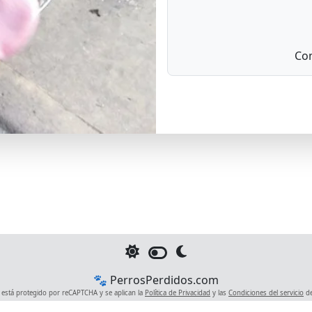
Com
🐾 PerrosPerdidos.com
io está protegido por reCAPTCHA y se aplican la
Política de Privacidad
y las
Condiciones del servicio
de