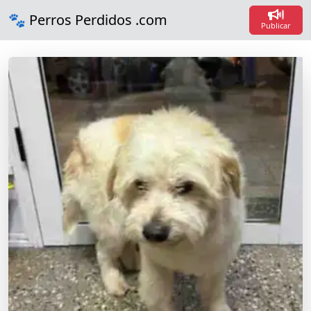
Loadi
🐾 Perros Perdidos .com
Loadin
Publicar